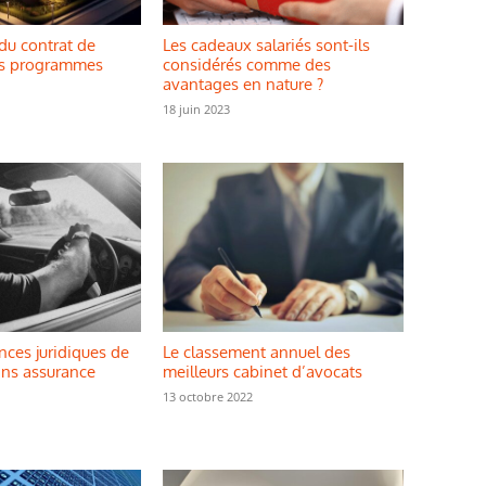
du contrat de
Les cadeaux salariés sont-ils
es programmes
considérés comme des
avantages en nature ?
18 juin 2023
ces juridiques de
Le classement annuel des
ans assurance
meilleurs cabinet d’avocats
13 octobre 2022